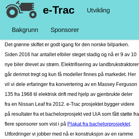
e-Trac
Utvikling
Bakgrunn
Sponsorer
Velkommen til e-Trac
Det grønne skiftet er godt igang for den norske bilparken.
Siden 2016 har antallet elbiler steget stadig og nå er 9 av 10
nye biler drevet av strøm. Elektrifisering av landbrukstraktorer
går derimot tregt og kun få modeller finnes på markedet. Her
vil vi dele erfaringer fra konvertering av en Massey Ferguson
135 fra 1968 til elektrisk drift med hjelp av gjenbrukte deler
fra en Nissan Leaf fra 2012. e-Trac prosjektet bygger videre
på resultater fra et bachelorprosjekt ved UiA som fått støtte fra
flere sponsorer som vist i på
Plakat fra bachelorprosjektet
.
Utfordringer vi jobber med nå er konstruksjon av en ramme